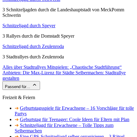
3 Schnitzeljagden durch die Landeshauptstadt von MeckPomm
Schwerin
Schnitzeljagd durch Speyer
3 Rallyes durch die Domstadt Speyer
Schnitzeljagd durch Zeulenroda
3 Stadtrallyes durch Zeulenroda
Alles über Stadtrallyes
Mitspielen: „Chaotische Stadtführung“
Anbieten: Die Max-Lizenz für Städte
Selbermachen: Stadtrallye
gestalten
Passend für…
Freizeit & Feiern
➔
Geburtstagsspiele für Erwachsene – 16 Vorschläge für tolle
Partys
➔
Geburtstag für Teenager: Coole Ideen für Eltern mit Plan
➔
Schnitzeljagd für Erwachsene – Tolle Tipps zum
Selbermachen
➔
Eine GPS-Schnitzeljagd selber organisieren – 3 Rätsel-