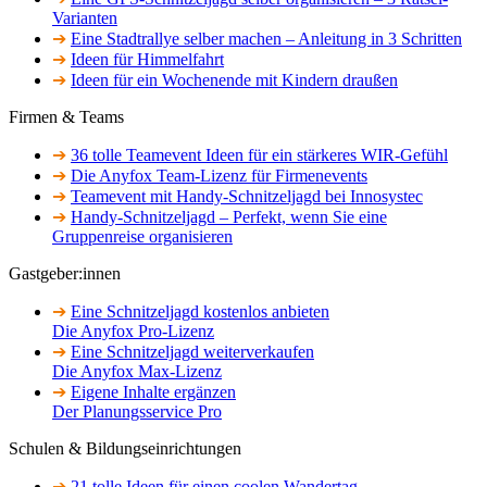
Varianten
➔
Eine Stadtrallye selber machen – Anleitung in 3 Schritten
➔
Ideen für Himmelfahrt
➔
Ideen für ein Wochenende mit Kindern draußen
Firmen & Teams
➔
36 tolle Teamevent Ideen für ein stärkeres WIR-Gefühl
➔
Die Anyfox Team-Lizenz für Firmenevents
➔
Teamevent mit Handy-Schnitzeljagd bei Innosystec
➔
Handy-Schnitzeljagd – Perfekt, wenn Sie eine
Gruppenreise organisieren
Gastgeber:innen
➔
Eine Schnitzeljagd kostenlos anbieten
Die Anyfox Pro-Lizenz
➔
Eine Schnitzeljagd weiterverkaufen
Die Anyfox Max-Lizenz
➔
Eigene Inhalte ergänzen
Der Planungsservice Pro
Schulen & Bildungseinrichtungen
➔
21 tolle Ideen für einen coolen Wandertag